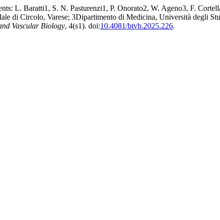
ients: L. Baratti1, S. N. Pasturenzi1, P. Onorato2, W. Ageno3, F. Corte
le di Circolo, Varese; 3Dipartimento di Medicina, Università degli St
and Vascular Biology
, 4(s1). doi:
10.4081/btvb.2025.226
.